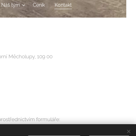
Náš tým
Ceník
Kontakt
Horní Měcholupy, 109 00
prostřednictvím formuláře: