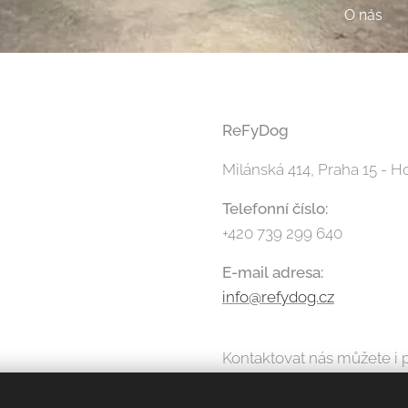
O nás
ReFyDog
Milánská 414, Praha 15 - 
Telefonní číslo:
+420 739 299 640
E-mail adresa:
info@refydog.cz
Kontaktovat nás můžete i 