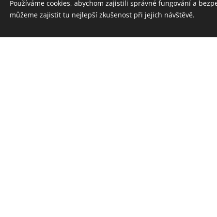
Používáme cookies, abychom zajistili správné fungování a bezp
můžeme zajistit tu nejlepší zkušenost při jejich návštěvě.